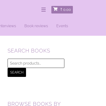
₹
0.00
nterviews
Book reviews
Events
SEARCH BOOKS
Search
for:
SEARCH
BROWSE BOOKS BY