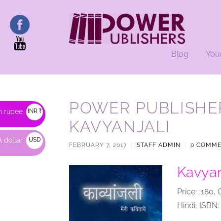
Blog
You
POWER PUBLISHE
n rupee
INR ₹
KAVYANJALI
 dollar
USD
FEBRUARY 7, 2017
|
STAFF ADMIN
|
0 COMM
$
Kavyan
Price : 180,
Hindi, ISBN: