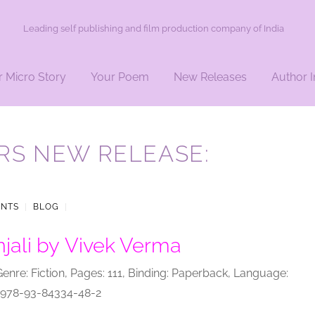
Leading self publishing and film production company of India
r Micro Story
Your Poem
New Releases
Author I
RS NEW RELEASE:
ENTS
|
BLOG
|
jali by
Vivek Verma
 Genre: Fiction, Pages:
111, Binding: Paperback, Language:
978-93-84334-48-2